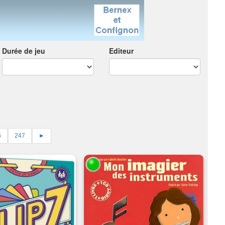
Durée de jeu
Editeur
6
247
►