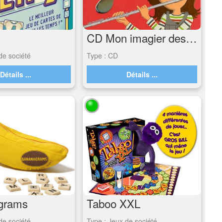
CD Mon imagier des instruments
de société
Type : CD
Détails ...
Détails ...
grams
Taboo XXL
de société
Type : Jeux de société