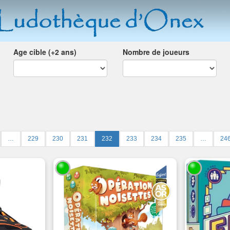
Age cible (+2 ans)
Nombre de joueurs
…
229
230
231
232
233
234
235
…
24