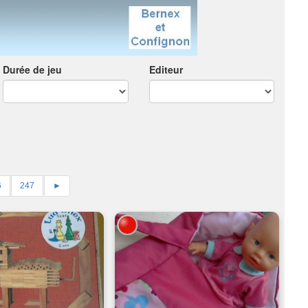
Durée de jeu
Editeur
6
247
►