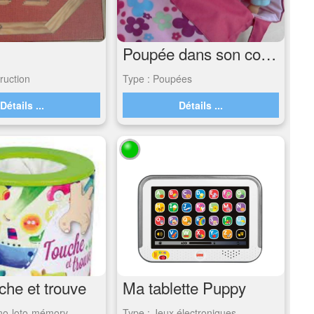
Poupée dans son couffin
ruction
Type : Poupées
Détails ...
Détails ...
che et trouve
Ma tablette Puppy
no-loto-mémory
Type : Jeux électroniques