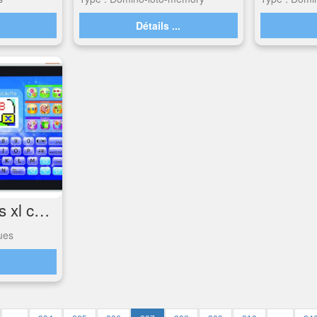
.
Détails ...
Tablette Genius xl color
ues
.