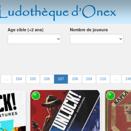
Age cible (+2 ans)
Nombre de joueurs
…
204
205
206
207
208
209
210
…
24